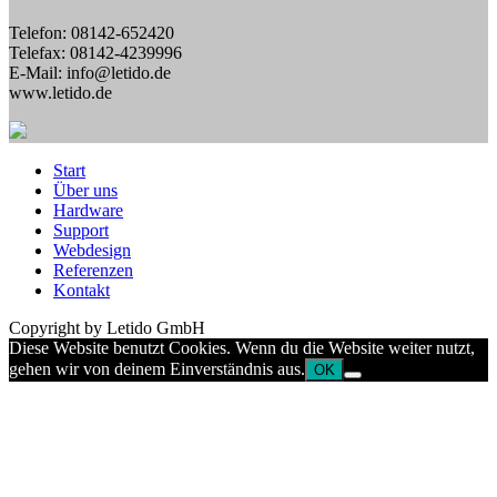
Telefon: 08142-652420
Telefax: 08142-4239996
E-Mail: info@letido.de
www.letido.de
Start
Über uns
Hardware
Support
Webdesign
Referenzen
Kontakt
Copyright by Letido GmbH
Diese Website benutzt Cookies. Wenn du die Website weiter nutzt,
gehen wir von deinem Einverständnis aus.
OK