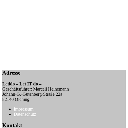
Adresse
Letido – Let IT do –
Geschäftsführer: Marcell Heinemann
Johann-G.-Gutenberg-Straße 22a
82140 Olching
Impressum
Datenschutz
Kontakt